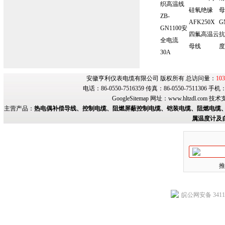
织高温线
硅氧绝缘
母
ZB-
AFK250X
G
GN1100安
四氟高温云
抗
全电流
母线
度
30A
安徽亨利仪表电缆有限公司 版权所有 总访问量：
103
电话：86-0550-7516359 传真：86-0550-7511306 手
GoogleSitemap
网址：
www.hltzdl.com
技术
主营产品：
热电偶补偿导线、控制电缆、阻燃屏蔽控制电缆、铠装电缆、阻燃电缆、
属温度计及
推
皖公网安备 34118