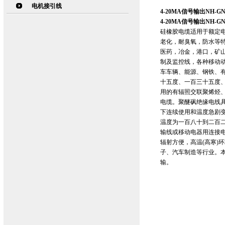
电机接引线
4-20MA信号输出NH-G
4-20MA信号输出NH-G
硅橡胶电缆适用于额定电
老化，耐臭氧，防水等
医药，冶金，港口，矿
制及监控线，各种移动
车车辆、能源、钢铁、
十五度、一百三十五度
用的有辐照交联聚烯烃
电缆。聚醚砜绝缘电线
下连续使用和温度急剧
温度为一百八十到二百二
输线或移动电器用连接
辐射方便，高温(高寒)
子、汽车制造等行业。本
输。