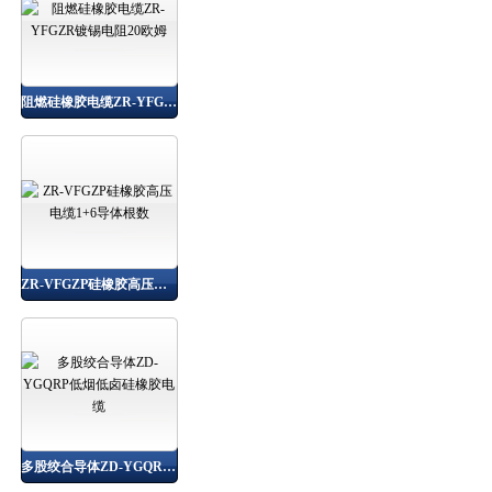
阻燃硅橡胶电缆ZR-YFGZR镀锡电阻20欧姆
ZR-VFGZP硅橡胶高压电缆1+6导体根数
多股绞合导体ZD-YGQRP低烟低卤硅橡胶电缆