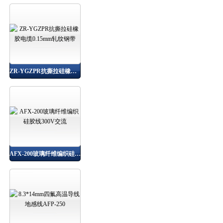
ZR-YGZPR抗撕拉硅橡胶电缆0.15mm轧纹钢带
AFX-200玻璃纤维编织硅胶线300V交流