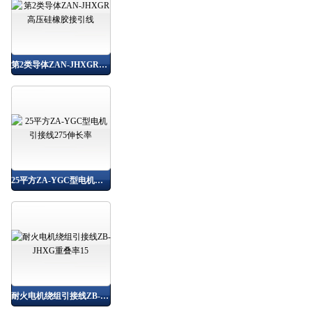
第2类导体ZAN-JHXGR高压硅橡胶接引线
25平方ZA-YGC型电机引接线275伸长率
耐火电机绕组引接线ZB-JHXG重叠率15