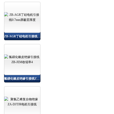
ZB-AGR丁硅电机引接线0.7mm屏蔽层厚度
氯磺化橡皮绝缘引接线ZB-JEM收缩率4