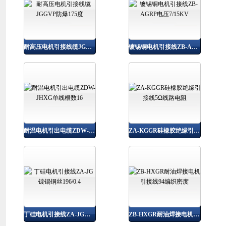
耐高压电机引接线缆JGGVP防爆175度
镀锡铜电机引接线ZB-AGRP电压7/15KV
耐温电机引出电缆ZDW-JHXG单线根数16
ZA-KGGR硅橡胶绝缘引接线5Ω线路电阻
丁硅电机引接线ZA-JG镀锡铜丝196/0.4
ZB-HXGR耐油焊接电机引接线94编织密度